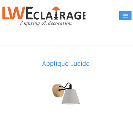
Accueil
Applique Lucide
Vente en ligne
A propos
Eclairages & produits
▼
Canapés
Catalogue
Contact