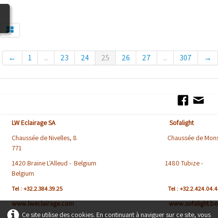
BLOG
←
1
...
23
24
25
26
27
...
307
→
LW Eclairage SA Sofalight
Chaussée de Nivelles, 8 Chaussée de Mons
771
1420 Braine L'Alleud - Belgium 1480 Tubize -
Belgium
Tel : +32.2.384.39.25
Tel : +32.2.424.04.
www.lweclairage.com www.sofalight.be
Ce site utilise des cookies. En continuant à naviguer sur ce site, vous