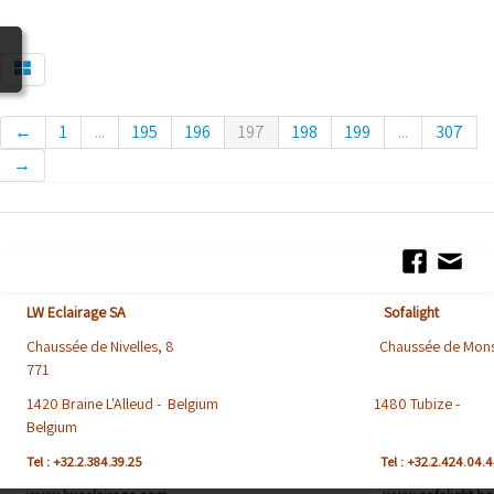
BLOG
←
1
...
195
196
197
198
199
...
307
→
LW Eclairage SA Sofalight
Chaussée de Nivelles, 8 Chaussée de Mons
771
1420 Braine L'Alleud - Belgium 1480 Tubize -
Belgium
Tel : +32.2.384.39.25
Tel : +32.2.424.04.