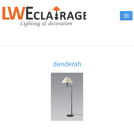
Accueil
denderah
Vente en ligne
A propos
Eclairages & produits
▼
Canapés
Catalogue
Contact