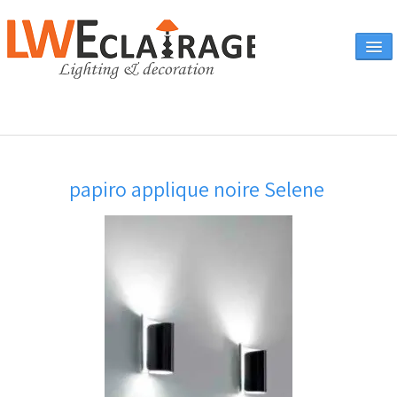
Accueil
papiro applique noire Selene
Vente en ligne
A propos
Eclairages & produits
▼
Canapés
Catalogue
Contact