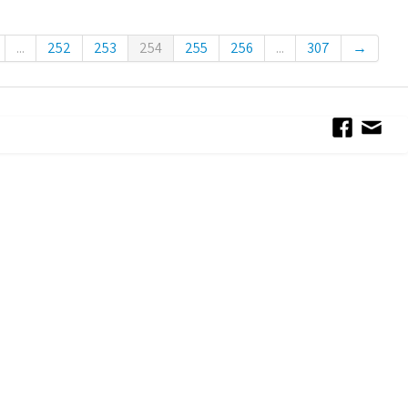
...
252
253
254
255
256
...
307
→
Conditions générales de Vent