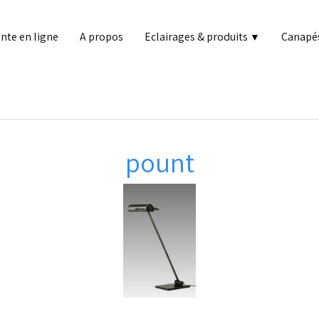
nte en ligne
A propos
Eclairages & produits
Canapé
▼
pount