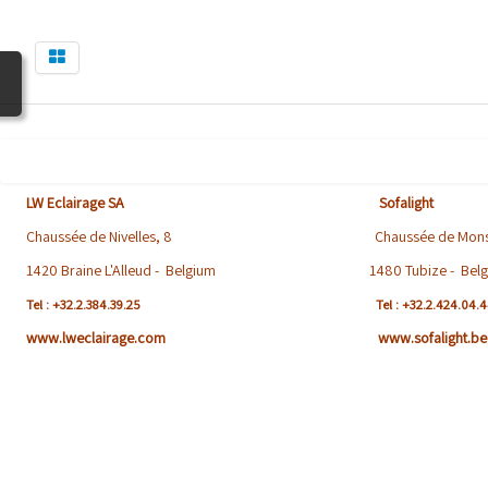
LW Eclairage SA Sofalight
Chaussée de Nivelles, 8 Chaussée de Mons, 
1420 Braine L'Alleud - Belgium 1480 Tubize - Belg
Tel : +32.2.384.39.25
Tel : +32.2.424.04.
www.lweclairage.com www.sofalight.be