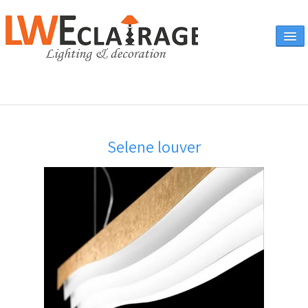
Accueil
Selene louver
Vente en ligne
A propos
Eclairages & produits
▼
Canapés
Catalogue
Contact