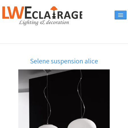
Accueil
Selene suspension alice
Vente en ligne
A propos
Eclairages & produits
▼
Canapés
Catalogue
Contact