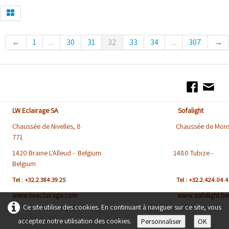
←
1
...
30
31
32
33
34
...
307
→
LW Eclairage SA Sofalight
Chaussée de Nivelles, 8 Chaussée de Mons
771
1420 Braine L'Alleud - Belgium 1480 Tubize -
Belgium
Tel : +32.2.384.39.25
Tel : +32.2.424.04.
www.lweclairage.com www.sofalight.be
Ce site utilise des cookies. En continuant à naviguer sur ce site, vous
acceptez notre utilisation des cookies.
Personnaliser
OK
Conditions générales de Vent