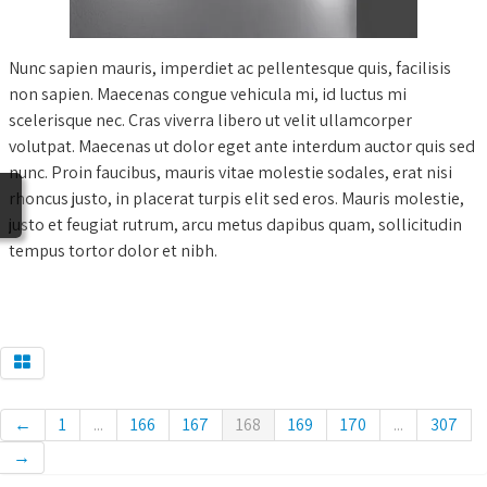
BLOG
Nunc sapien mauris, imperdiet ac pellentesque quis, facilisis
non sapien. Maecenas congue vehicula mi, id luctus mi
scelerisque nec. Cras viverra libero ut velit ullamcorper
volutpat. Maecenas ut dolor eget ante interdum auctor quis sed
nunc. Proin faucibus, mauris vitae molestie sodales, erat nisi
rhoncus justo, in placerat turpis elit sed eros. Mauris molestie,
justo et feugiat rutrum, arcu metus dapibus quam, sollicitudin
tempus tortor dolor et nibh.
←
1
...
166
167
168
169
170
...
307
→