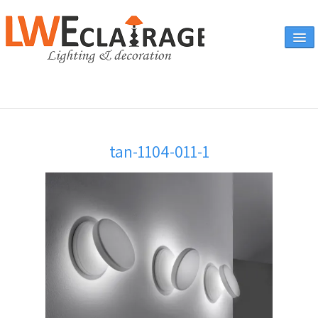
Accueil
tan-1104-011-1
Vente en ligne
A propos
Eclairages & produits
▼
Canapés
Catalogue
Contact