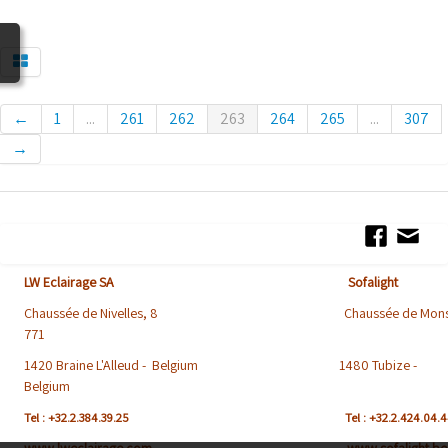
BLOG
←
1
...
261
262
263
264
265
...
307
→
LW Eclairage SA Sofalight
Chaussée de Nivelles, 8 Chaussée de Mons
771
1420 Braine L'Alleud - Belgium 1480 Tubize -
Belgium
Tel : +32.2.384.39.25
Tel : +32.2.424.04.
www.lweclairage.com www.sofalight.be