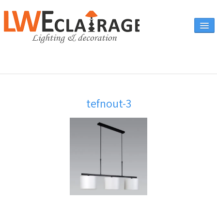
Accueil
tefnout-3
Vente en ligne
A propos
Eclairages & produits
▼
Canapés
Catalogue
Contact