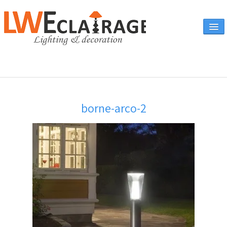
Accueil
borne-arco-2
Vente en ligne
A propos
Eclairages & produits
▼
Canapés
Catalogue
Contact