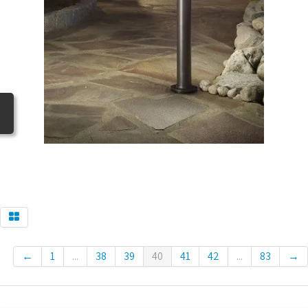
BLOG
←
1
...
38
39
40
41
42
...
83
→