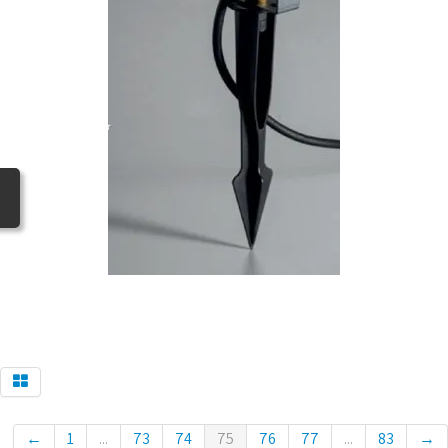
BLOG
←
1
...
73
74
75
76
77
...
83
→