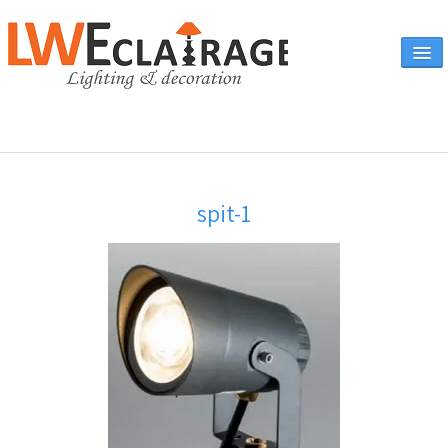
Accueil
spit-1
Vente en ligne
A propos
Eclairages & produits
▼
Canapés
Catalogue
Contact