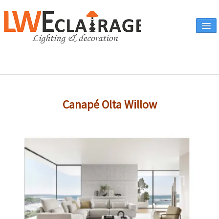
Accueil
Canapé Olta Willow
Vente en ligne
A propos
Eclairages & produits
▼
Canapés
Catalogue
Contact