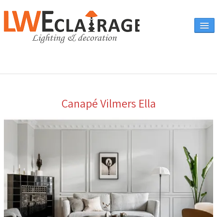
Accueil
Canapé Vilmers Ella
Vente en ligne
A propos
Eclairages & produits
▼
Canapés
Catalogue
Contact