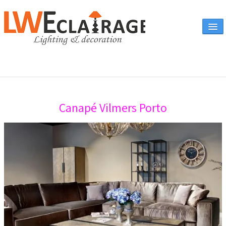
Accueil
Canapé Vilmers Porto
Vente en ligne
A propos
Eclairages & produits
▼
Canapés
Catalogue
Contact