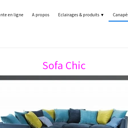
nte en ligne
A propos
Eclairages & produits
Canapé
▼
Sofa Chic