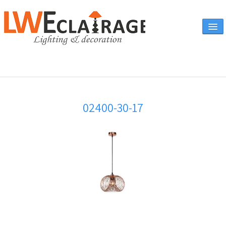
Accueil
02400-30-17
Vente en ligne
A propos
Eclairages & produits
▼
Canapés
Catalogue
Contact