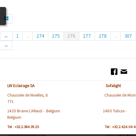
BLOG
←
1
...
274
275
276
277
278
...
307
→
LW Eclairage SA Sofalight
Chaussée de Nivelles, 8 Chaussée de Mons
771
1420 Braine L'Alleud - Belgium 1480 Tubize -
Belgium
Tel : +32.2.384.39.25
Tel : +32.2.424.04.