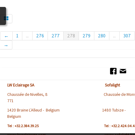
BLOG
←
1
...
276
277
278
279
280
...
307
→
LW Eclairage SA Sofalight
Chaussée de Nivelles, 8 Chaussée de Mons
771
1420 Braine L'Alleud - Belgium 1480 Tubize -
Belgium
Tel : +32.2.384.39.25
Tel : +32.2.424.04.