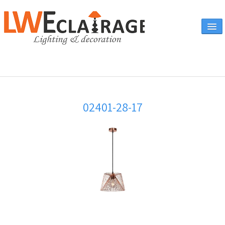
Accueil
02401-28-17
Vente en ligne
A propos
Eclairages & produits
▼
Canapés
Catalogue
Contact