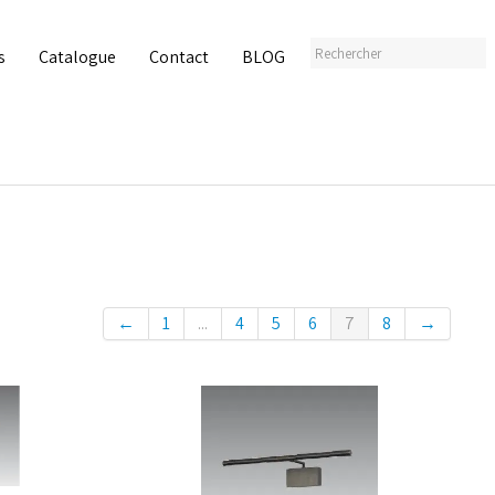
s
Catalogue
Contact
BLOG
←
1
...
4
5
6
7
8
→