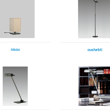
nisou
oushebti