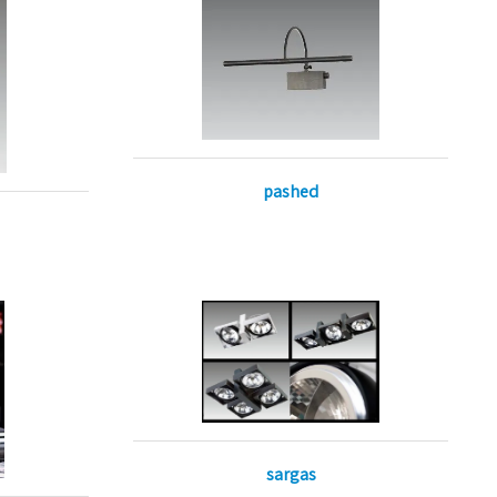
pashed
sargas