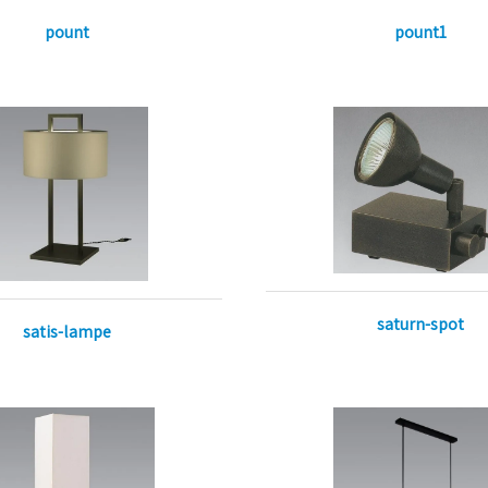
pount1
pount
saturn-spot
satis-lampe