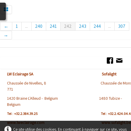
BLOG
←
1
...
240
241
242
243
244
...
307
→
LW Eclairage SA Sofalight
Chaussée de Nivelles, 8 Chaussée de Mons
771
1420 Braine L'Alleud - Belgium 1480 Tubize -
Belgium
Tel : +32.2.384.39.25
Tel : +32.2.424.04.
www.lweclairage.com www.sofalight.be
Ce site utilise des cookies. En continuant à naviguer sur ce site, vous