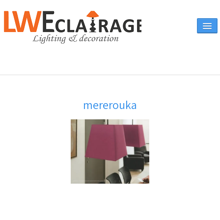
Accueil
mererouka
Vente en ligne
A propos
Eclairages & produits
▼
Canapés
Catalogue
Contact