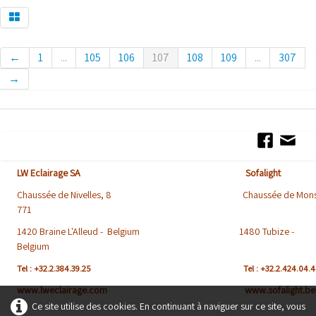
←
1
...
105
106
107
108
109
...
307
→
LW Eclairage SA Sofalight
Chaussée de Nivelles, 8 Chaussée de Mons
771
1420 Braine L'Alleud - Belgium 1480 Tubize -
Belgium
Tel : +32.2.384.39.25
Tel : +32.2.424.04.
www.lweclairage.com www.sofalight.be
Ce site utilise des cookies. En continuant à naviguer sur ce site, vous