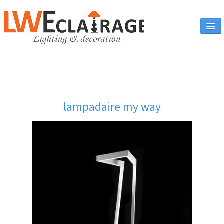
Accueil
lampadaire my way
Vente en ligne
A propos
Eclairages & produits
▼
Canapés
Catalogue
Contact