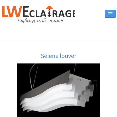
Accueil
Selene louver
Vente en ligne
A propos
Eclairages & produits
▼
Canapés
Catalogue
Contact